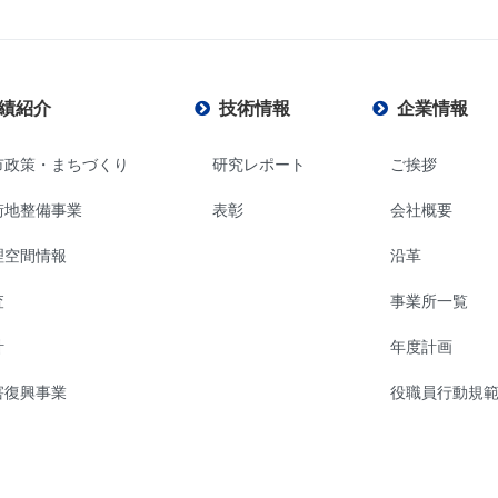
績紹介
技術情報
企業情報
市政策・まちづくり
研究レポート
ご挨拶
街地整備事業
表彰
会社概要
理空間情報
沿革
査
事業所一覧
計
年度計画
害復興事業
役職員行動規
SDGsへの取り