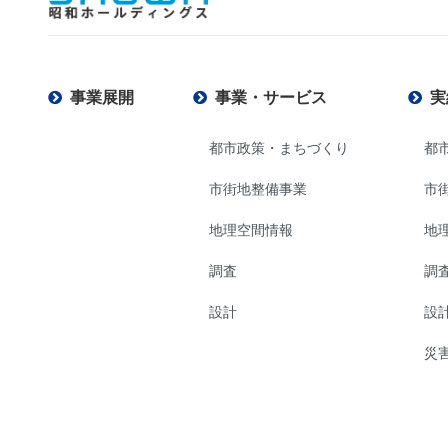
事業展開
事業・サービス
実
都市政策・まちづくり
都
市街地整備事業
市
地理空間情報
地
調査
調
設計
設
災