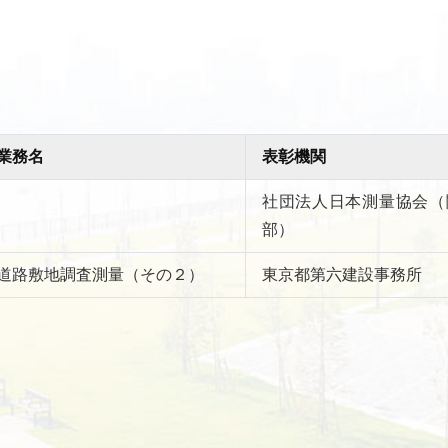
業務名
表彰機関
社団法人日本測量協会（
部）
道路敷地調査測量（その２）
東京都第六建設事務所