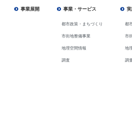
事業展開
事業・サービス
実
都市政策・まちづくり
都
市街地整備事業
市
地理空間情報
地
調査
調
設計
設
災