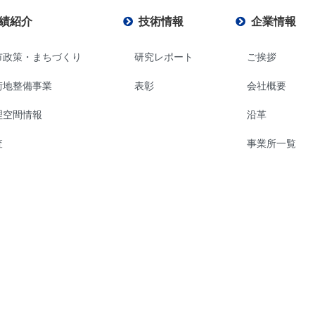
績紹介
技術情報
企業情報
市政策・まちづくり
研究レポート
ご挨拶
街地整備事業
表彰
会社概要
理空間情報
沿革
査
事業所一覧
計
年度計画
害復興事業
役職員行動規
SDGsへの取り